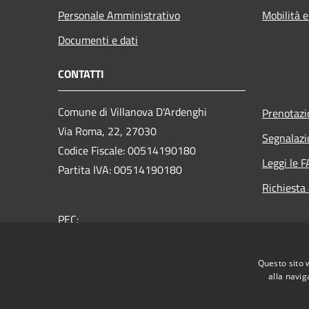
Personale Amministrativo
Mobilità e
Documenti e dati
CONTATTI
Comune di Villanova D'Ardenghi
Prenotaz
Via Roma, 22, 27030
Segnalazi
Codice Fiscale: 00514190180
Leggi le 
Partita IVA: 00514190180
Richiesta
PEC:
comune.villanovadardenghi@pec.it
Centralino Unico:
+39 0382 400022
Questo sito 
alla navig