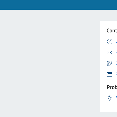
Cont
Prob