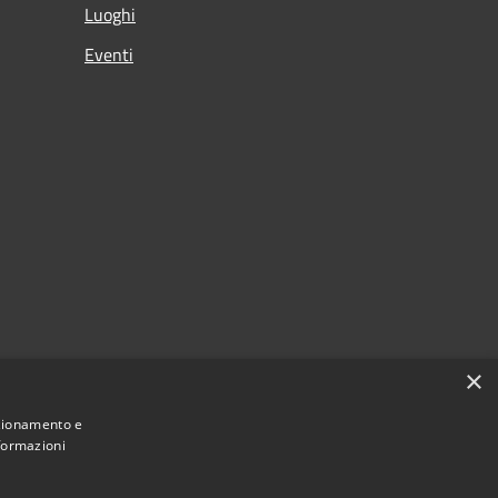
Luoghi
Eventi
×
nzionamento e
nformazioni