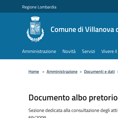
Salta al contenuto principale
Regione Lombardia
Comune di Villanova 
Amministrazione
Novità
Servizi
Vivere 
Home
>
Amministrazione
>
Documenti e dati
Documento albo pretorio
Sezione dedicata alla consultazione degli atti a
69/2009