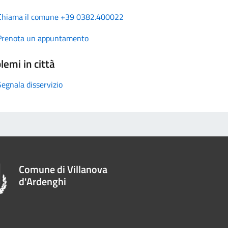
Chiama il comune +39 0382.400022
Prenota un appuntamento
lemi in città
Segnala disservizio
Comune di Villanova
d'Ardenghi