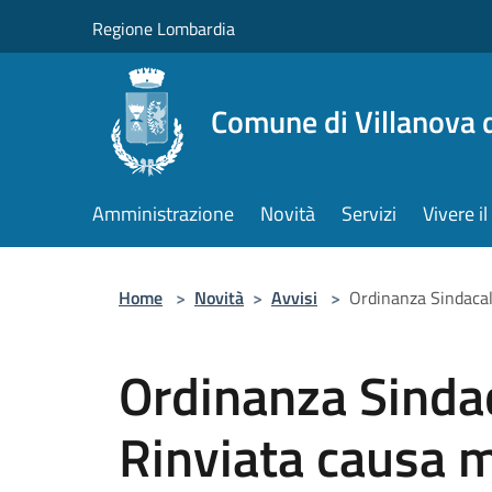
Salta al contenuto principale
Regione Lombardia
Comune di Villanova 
Amministrazione
Novità
Servizi
Vivere 
Home
>
Novità
>
Avvisi
>
Ordinanza Sindaca
Ordinanza Sinda
Rinviata causa 